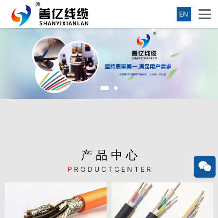
EN
产 品 中 心
P
R O D U C T C E N T E R