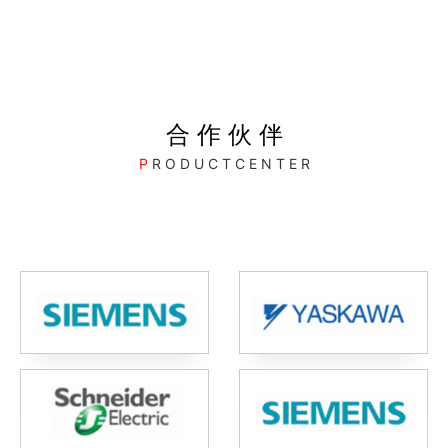
合 作 伙 伴
P
R O D U C T C E N T E R